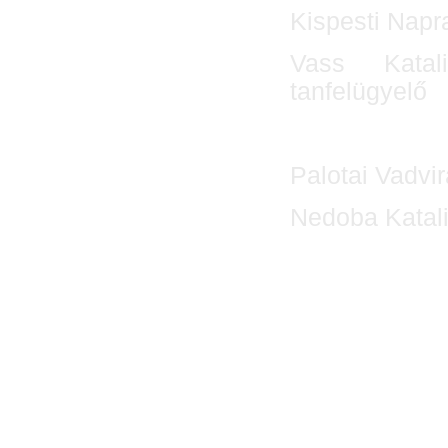
Kispesti Napr
Vass Katali
tanfelügyelő
Palotai Vadvi
Nedoba Katal