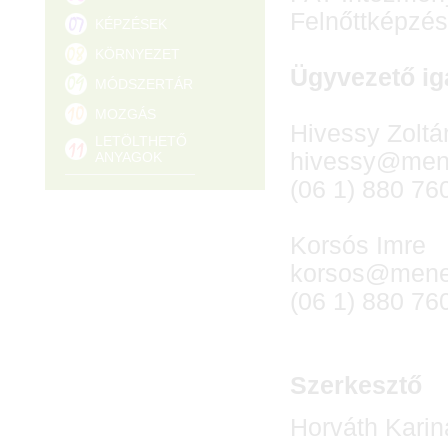
Felnőttképzés
KÉPZÉSEK
KÖRNYEZET
Ügyvezető ig
MÓDSZERTÁR
MOZGÁS
Hivessy Zoltá
LETÖLTHETŐ
hivessy@mene
ANYAGOK
(06 1) 880 76
Korsós Imre
korsos@mened
(06 1) 880 76
Szerkesztő
Horváth Karin