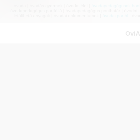
óvoda | óvodás gyermek | óvodai élet |
óvodapedagógusok honl
óvodapedagógus portfólió | óvodapedagógus ponthatár | óvodai inf
letölthető anyagok | óvodai dokumentumok |
óvodai portál
| óvo
OviA