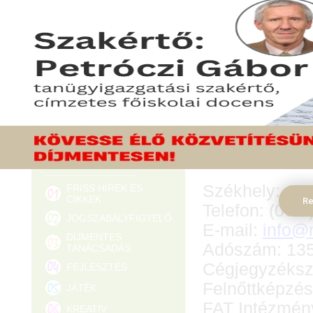
ÖT MOZGÁSOS JÁTÉK
ÓVODÁSOKNAK
ÓVODAI ELLENŐRZÉS
Felelős kiad
ÓVODAI VEZETÉSI ÉS
MÓDSZERTANI TANÁCSADÓ
Tanácsadó Kft
HÍRLEVÉL-FELIRATKOZÁS
Székhely: 114
FRISS HÍREK ÉS
CIKKEK
Re
Telefon: (06 
JOGSZABÁLYFIGYELŐ
E-mail:
info@
DÍJMENTES
Adószám: 13
TANÁCSADÁS
Cégjegyzéksz
FEJLESZTÉS
Felnőttképzés
JÁTÉK
FAT Intézmény
KREATÍV