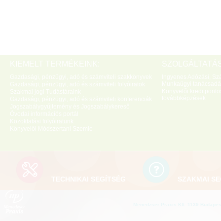
KIEMELT TERMÉKEINK:
SZOLGÁLTATÁS
Gazdasági, pénzügyi, adó és számviteli szakkönyvek
Ingyenes Adózási, Szá
Munkaügyi tanácsadá
Gazdasági, pénzügyi, adó és számviteli folyóiratok
Könyvelői kreditponto
Szakmai jogi Tudástáraink
továbbképzések
Gazdasági, pénzügyi, adó és számviteli konferenciák
Jogszabálygyűjtemény és Jogszabálykereső
Óvodai információs portál
Közoktatási folyóiratunk
Könyvelői Módszertani Szemle
TECHNIKAI SEGÍTSÉG
SZAKMAI SE
Menedzser Praxis Kft. 1139 Budapest