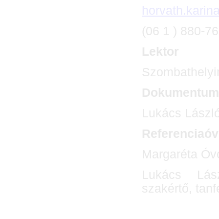
horvath.kari
(06 1 ) 880-7
Lektor
Szombathelyin
Dokumentum
Lukács László
Referenciaóv
Margaréta Óvo
Lukács Lász
szakértő, tanf