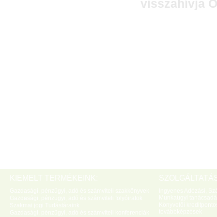
visszahívja Ö
KIEMELT TERMÉKEINK:
SZOLGÁLTATÁS
Gazdasági, pénzügyi, adó és számviteli szakkönyvek
Ingyenes Adózási, Szá
Munkaügyi tanácsadá
Gazdasági, pénzügyi, adó és számviteli folyóiratok
Könyvelői kreditponto
Szakmai jogi Tudástáraink
továbbképzések
Gazdasági, pénzügyi, adó és számviteli konferenciák