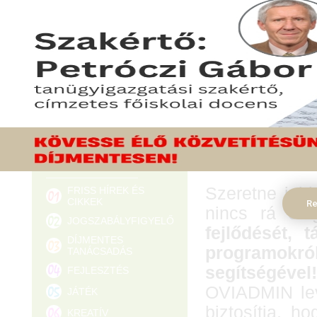
OVIAD
ÖT MOZGÁSOS JÁTÉK
ÓVODÁSOKNAK
ÓVODAI ELLENŐRZÉS
g
ÓVODAI VEZETÉSI ÉS
MÓDSZERTANI TANÁCSADÓ
HÍRLEVÉL-FELIRATKOZÁS
Szeretne job
FRISS HÍREK ÉS
CIKKEK
Re
nincs rá el
JOGSZABÁLYFIGYELŐ
fejlődését, 
DÍJMENTES
programok
TANÁCSADÁS
segítségével!
FEJLESZTÉS
OVIADMIN lev
JÁTÉK
biztosítja, 
KREATÍV