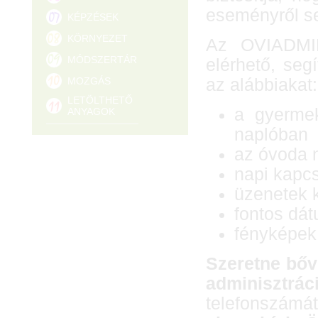
eseményről s
KÉPZÉSEK
KÖRNYEZET
Az OVIADMIN
MÓDSZERTÁR
elérhető, seg
MOZGÁS
az alábbiakat:
LETÖLTHETŐ
a gyermek
ANYAGOK
naplóban
az óvoda 
napi kapcs
üzenetek k
fontos dá
fényképek 
Szeretne bőv
adminisztrá
telefonszámá