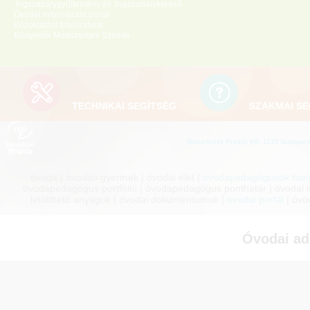
Jogszabálygyűjtemény és Jogszabálykereső
Óvodai információs portál
Közoktatási folyóiratunk
Könyvelői Módszertani Szemle
TECHNIKAI SEGÍTSÉG
SZAKMAI SE
Menedzser Praxis Kft. 1139 Budapest
óvoda | óvodás gyermek | óvodai élet |
óvodapedagógusok honl
óvodapedagógus portfólió | óvodapedagógus ponthatár | óvodai inf
letölthető anyagok | óvodai dokumentumok |
óvodai portál
| óvo
Óvodai ad