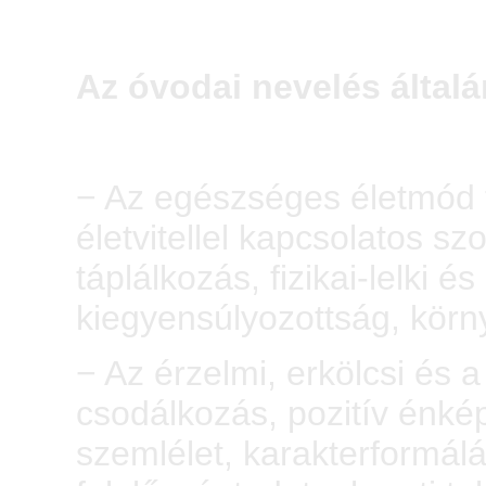
Az óvodai nevelés általá
− Az egészséges életmód t
életvitellel kapcsolatos 
táplálkozás, fizikai-lelki 
kiegyensúlyozottság, körn
− Az érzelmi, erkölcsi és 
csodálkozás, pozitív énkép
szemlélet, karakterformálá