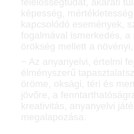
felelősségtudat, akarati tu
képesség, mértékletesség 
kapcsolódó események, sz
fogalmával ismerkedés, a n
örökség mellett a növényi,
− Az anyanyelvi, értelmi fe
élményszerű tapasztalatsz
öröme, oksági, téri és me
jövőre, a fenntarthatóságra
kreativitás, anyanyelvi ját
megalapozása.