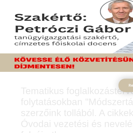
Foglalkozástervek 
Re
Tematikus foglalkozásterv
folytatásokban "Módszertá
szerzőink tollából. A cikk
Óvodai vezetési és nevel