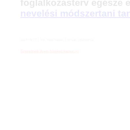
foglalkozásterv egésze 
nevelési módszertani t
2014-05-27
Írta:
Vass Katalin
Rovat:
módszertár
Szeretnék ilyen híreket kapni >>