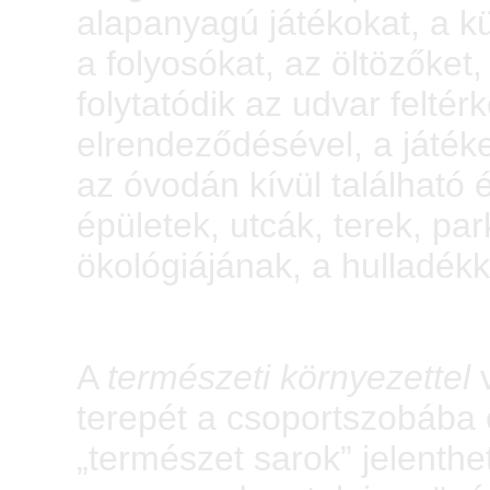
alapanyagú játékokat, a k
a folyosókat, az öltözőket
folytatódik az udvar felté
elrendeződésével, a játék
az óvodán kívül található é
épületek, utcák, terek, p
ökológiájának, a hulladé
A
természeti környezettel
v
terepét a csoportszobába 
„természet sarok” jelenthe