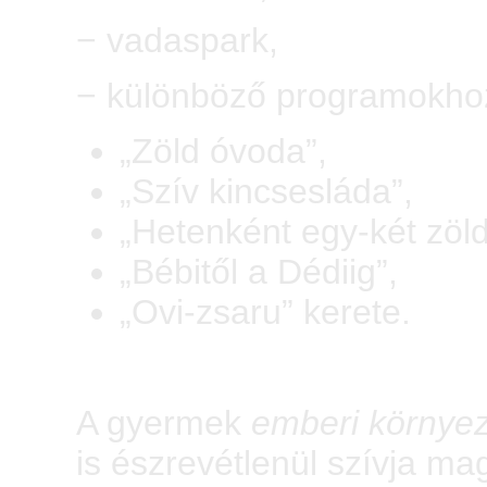
− vadaspark,
− különböző programokhoz 
„Zöld óvoda”,
„Szív kincsesláda”,
„Hetenként egy-két zöl
„Bébitől a Dédiig”,
„Ovi-zsaru” kerete.
A gyermek
emberi környez
is észrevétlenül szívja ma