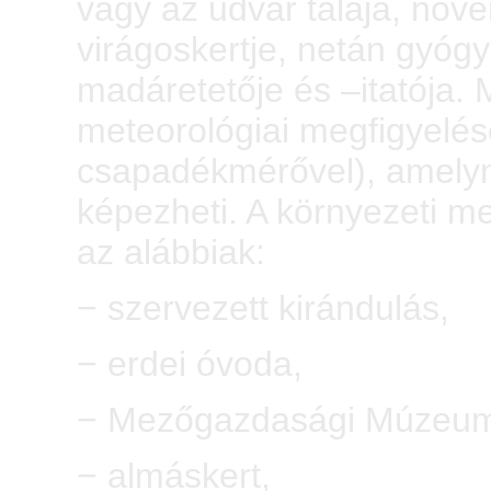
vagy az udvar talaja, növé
virágoskertje, netán gyóg
madáretetője és –itatója.
meteorológiai megfigyelés
csapadékmérővel), amelynek
képezheti. A környezeti me
az alábbiak:
− szervezett kirándulás,
− erdei óvoda,
− Mezőgazdasági Múzeu
− almáskert,