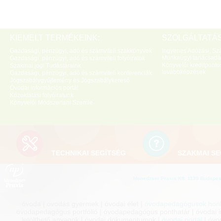
KIEMELT TERMÉKEINK:
SZOLGÁLTATÁS
Gazdasági, pénzügyi, adó és számviteli szakkönyvek
Ingyenes Adózási, Szá
Munkaügyi tanácsadá
Gazdasági, pénzügyi, adó és számviteli folyóiratok
Könyvelői kreditponto
Szakmai jogi Tudástáraink
továbbképzések
Gazdasági, pénzügyi, adó és számviteli konferenciák
Jogszabálygyűjtemény és Jogszabálykereső
Óvodai információs portál
Közoktatási folyóiratunk
Könyvelői Módszertani Szemle
TECHNIKAI SEGÍTSÉG
SZAKMAI SE
Menedzser Praxis Kft. 1139 Budapest
óvoda | óvodás gyermek | óvodai élet |
óvodapedagógusok honl
óvodapedagógus portfólió | óvodapedagógus ponthatár | óvodai inf
letölthető anyagok | óvodai dokumentumok |
óvodai portál
| óvo