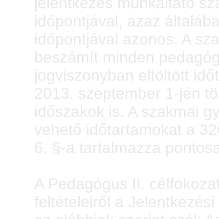
jelentkezés munkáltató s
időpontjával, azaz általá
időpontjával azonos. A sz
beszámít minden pedagógu
jogviszonyban eltöltött id
2013. szeptember 1-jén t
időszakok is. A szakmai g
vehető időtartamokat a 32
6. §-a tartalmazza pontos
A Pedagógus II. célfokozat
feltételeiről a Jelentkezési