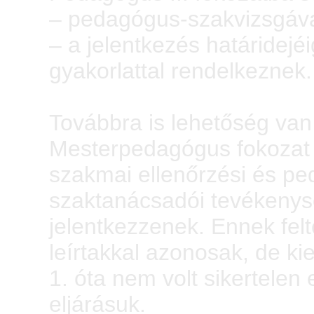
– pedagógus-szakvizsgáva
– a jelentkezés határidejé
gyakorlattal rendelkeznek.
Továbbra is lehetőség van
Mesterpedagógus fokozat e
szakmai ellenőrzési és pe
szaktanácsadói tevékenysé
jelentkezzenek. Ennek fel
leírtakkal azonosak, de ki
1. óta nem volt sikertelen
eljárásuk.