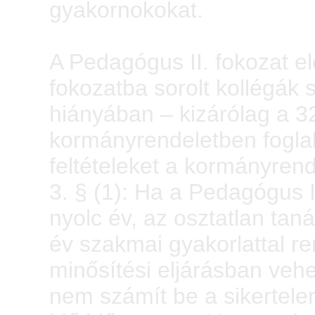
gyakornokokat.
A Pedagógus II. fokozat e
fokozatba sorolt kollégák 
hiányában – kizárólag a 32
kormányrendeletben foglalt
feltételeket a kormányrend
3. § (1): Ha a Pedagógus 
nyolc év, az osztatlan ta
év szakmai gyakorlattal r
minősítési eljárásban vehe
nem számít be a sikertele