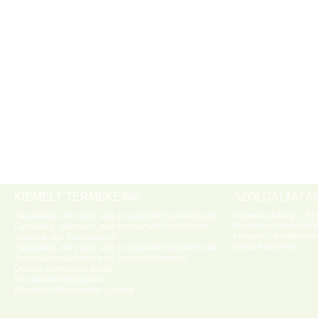
KIEMELT TERMÉKEINK:
SZOLGÁLTATÁS
Gazdasági, pénzügyi, adó és számviteli szakkönyvek
Ingyenes Adózási, Szá
Munkaügyi tanácsadá
Gazdasági, pénzügyi, adó és számviteli folyóiratok
Könyvelői kreditponto
Szakmai jogi Tudástáraink
továbbképzések
Gazdasági, pénzügyi, adó és számviteli konferenciák
Jogszabálygyűjtemény és Jogszabálykereső
Óvodai információs portál
Közoktatási folyóiratunk
Könyvelői Módszertani Szemle