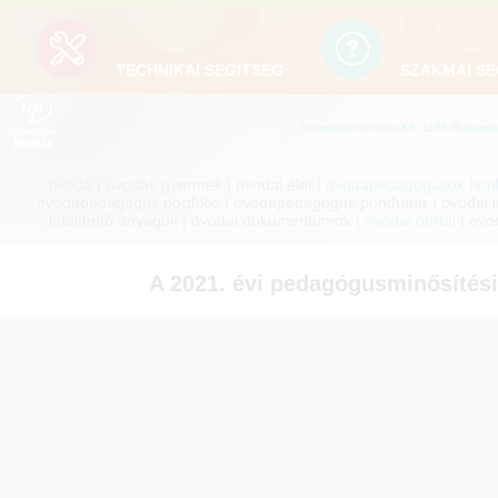
TECHNIKAI SEGÍTSÉG
SZAKMAI SE
Menedzser Praxis Kft. 1139 Budapest
óvoda | óvodás gyermek | óvodai élet |
óvodapedagógusok honl
óvodapedagógus portfólió | óvodapedagógus ponthatár | óvodai inf
letölthető anyagok | óvodai dokumentumok |
óvodai portál
| óvo
A 2021. évi pedagógusminősítési 