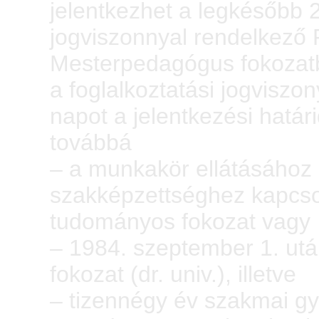
jelentkezhet a legkésőbb 
jogviszonnyal rendelkező 
Mesterpedagógus fokozatb
a foglalkoztatási jogvisz
napot a jelentkezési határi
továbbá
– a munkakör ellátásához
szakképzettséghez kapcsol
tudományos fokozat vagy
– 1984. szeptember 1. ut
fokozat (dr. univ.), illetve
– tizennégy év szakmai gya