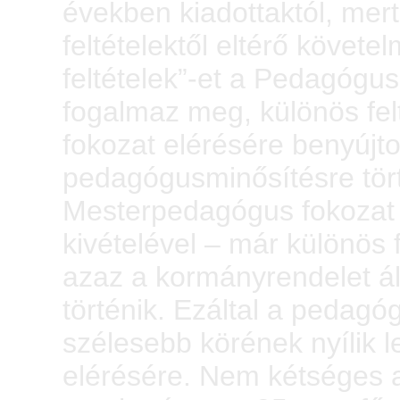
években kiadottaktól, mer
feltételektől eltérő követ
feltételek”-et a Pedagógu
fogalmaz meg, különös fe
fokozat elérésére benyújt
pedagógusminősítésre tört
Mesterpedagógus fokozat 
kivételével – már különös 
azaz a kormányrendelet ál
történik. Ezáltal a pedagó
szélesebb körének nyílik
elérésére. Nem kétséges 