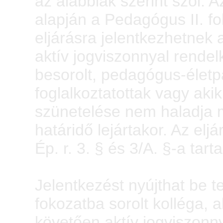
az alábbiak szerint szól: A
alapján a Pedagógus II. fo
eljárásra jelentkezhetnek
aktív jogviszonnyal rende
besorolt, pedagógus-életpá
foglalkoztatottak vagy aki
szünetelése nem haladja m
határidő lejártakor. Az eljá
Ép. r. 3. § és 3/A. §-a tar
Jelentkezést nyújthat be 
fokozatba sorolt kolléga, 
követően aktív jogviszonn