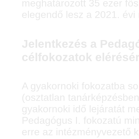
meghatározott 35 ezer fős
elegendő lesz a 2021. évi 
Jelentkezés a Pedagó
célfokozatok elérésé
A gyakornoki fokozatba s
(osztatlan tanárképzésbe
gyakornoki idő lejáratát m
Pedagógus I. fokozatú minő
erre az intézményvezető ko