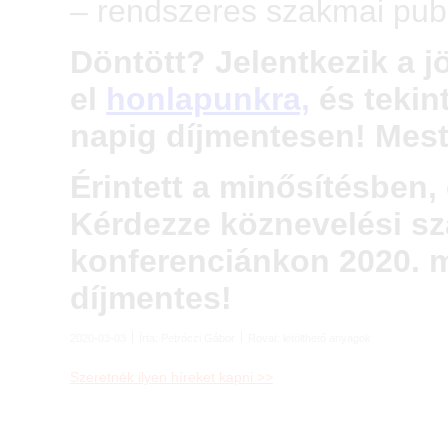
– rendszeres szakmai pub
Döntött? Jelentkezik a 
el
honlapunkra,
és tekin
napig díjmentesen! Mest
Érintett a minősítésben
Kérdezze köznevelési sz
konferenciánkon 2020. m
díjmentes!
2020-03-03
Írta:
Petróczi Gábor
Rovat:
letölthető anyagok
Szeretnék ilyen híreket kapni >>