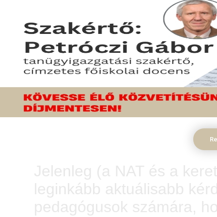
A 2021. évi pedagó
keretszámai és a jel
Re
Jelenleg (a NAT és a keret
leginkább aktuálisabb kér
pedagógusok számára, hog