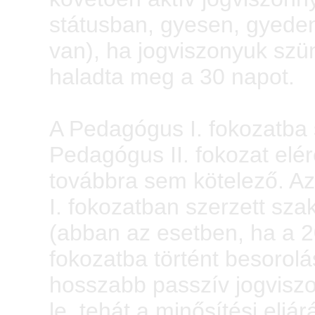
státusban, gyesen, gyeden
van), ha jogviszonyuk szü
haladta meg a 30 napot.
A Pedagógus I. fokozatba 
Pedagógus II. fokozat elé
továbbra sem kötelező. A
I. fokozatban szerzett sza
(abban az esetben, ha a 
fokozatba történt besorol
hosszabb passzív jogvisz
le, tehát a minősítési eljá