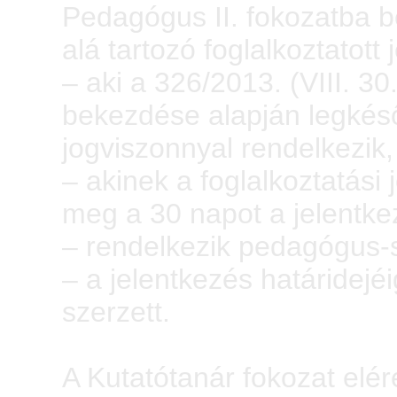
Pedagógus II. fokozatba b
alá tartozó foglalkoztatott 
– aki a 326/2013. (VIII. 3
bekezdése alapján legkés
jogviszonnyal rendelkezik
– akinek a foglalkoztatás
meg a 30 napot a jelentkez
– rendelkezik pedagógus-
– a jelentkezés határidejé
szerzett.
A Kutatótanár fokozat elér