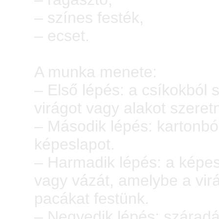
– színes festék,
– ecset.
A munka menete:
– Első lépés: a csíkokból 
virágot vagy alakot szeret
– Második lépés: kartonból
képeslapot.
– Harmadik lépés: a képesl
vagy vázát, amelybe a vir
pacákat festünk.
– Negyedik lépés: szárad