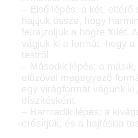
– Első lépés: a két, eltérő
hajtjuk össze, hogy harminc
felrajzoljuk a bögre fülét.
vágjuk ki a formát, hogy a 
testről.
– Második lépés: a másik, 
előzővel megegyező formá
egy virágformát vágunk ki,
díszítésként.
– Harmadik lépés: a kivágo
erősítjük, és a hajtásba te