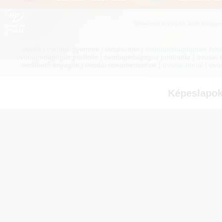
Menedzser Praxis Kft. 1139 Budapest
óvoda | óvodás gyermek | óvodai élet |
óvodapedagógusok honl
óvodapedagógus portfólió | óvodapedagógus ponthatár | óvodai inf
letölthető anyagok | óvodai dokumentumok |
óvodai portál
| óvo
Képeslapok