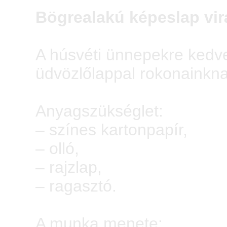
Bögrealakú képeslap vir
A húsvéti ünnepekre kedv
üdvözlőlappal rokonainkna
Anyagszükséglet:
– színes kartonpapír,
– olló,
– rajzlap,
– ragasztó.
A munka menete: