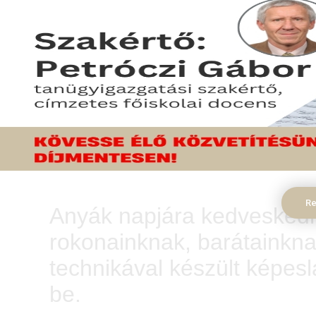
Képeslapok különb
Re
Anyák napjára kedveskedh
rokonainknak, barátainkna
technikával készült képes
be.