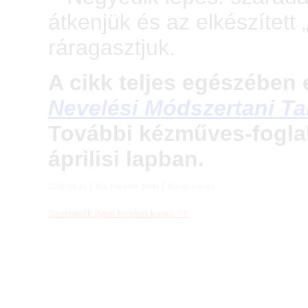
átkenjük és az elkészített
ráragasztjuk.
A cikk teljes egészében
Nevelési Módszertani T
További kézműves-foglal
áprilisi lapban.
2018-04-10
Írta:
Pammer Stella
Rovat:
kreatív
Szeretnék ilyen híreket kapni >>