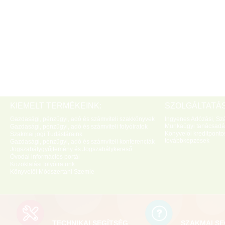
KIEMELT TERMÉKEINK:
SZOLGÁLTATÁS
Gazdasági, pénzügyi, adó és számviteli szakkönyvek
Ingyenes Adózási, Szá
Munkaügyi tanácsadá
Gazdasági, pénzügyi, adó és számviteli folyóiratok
Könyvelői kreditponto
Szakmai jogi Tudástáraink
továbbképzések
Gazdasági, pénzügyi, adó és számviteli konferenciák
Jogszabálygyűjtemény és Jogszabálykereső
Óvodai információs portál
Közoktatási folyóiratunk
Könyvelői Módszertani Szemle
TECHNIKAI SEGÍTSÉG
SZAKMAI SE