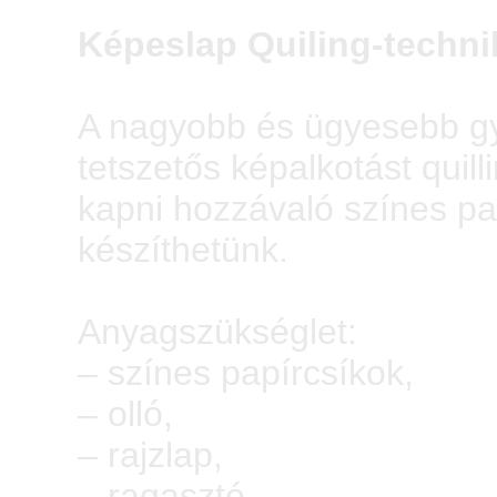
Képeslap Quiling-techni
A nagyobb és ügyesebb gy
tetszetős képalkotást quill
kapni hozzávaló színes pa
készíthetünk.
Anyagszükséglet:
– színes papírcsíkok,
– olló,
– rajzlap,
– ragasztó,