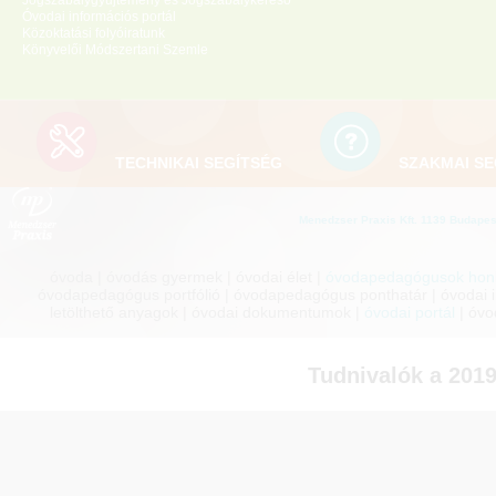
Jogszabálygyűjtemény és Jogszabálykereső
Óvodai információs portál
Közoktatási folyóiratunk
Könyvelői Módszertani Szemle
TECHNIKAI SEGÍTSÉG
SZAKMAI SE
Menedzser Praxis Kft. 1139 Budapest
óvoda | óvodás gyermek | óvodai élet |
óvodapedagógusok honl
óvodapedagógus portfólió | óvodapedagógus ponthatár | óvodai inf
letölthető anyagok | óvodai dokumentumok |
óvodai portál
| óvo
Tudnivalók a 201