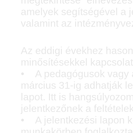
megtekintése” elnevezésű
amelyek segítségével a j
valamint az intézményvez
Az eddigi évekhez hasonl
minősítésekkel kapcsolat
• A pedagógusok vagy a
március 31-ig adhatják le
lapot. Itt is hangsúlyozo
jelentkezőnek a feltételek
• A jelentkezési lapon k
munkakörben foglalkoztatj