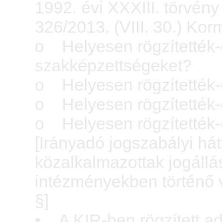
1992. évi XXXIII. törvén
326/2013. (VIII. 30.) Kor
o Helyesen rögzítették-
szakképzettségeket?
o Helyesen rögzítették-
o Helyesen rögzítették-
o Helyesen rögzítették-e
[Irányadó jogszabályi há
közalkalmazottak jogállás
intézményekben történő v
§]
• A KIR-ben rögzített ad