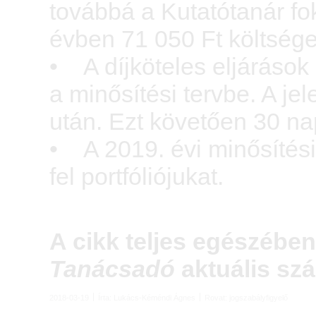
továbbá a Kutatótanár fo
évben 71 050 Ft költség
• A díjköteles eljárások
a minősítési tervbe. A jel
után. Ezt követően 30 nap
• A 2019. évi minősítési
fel portfóliójukat.
A cikk teljes egészébe
Tanácsadó
aktuális sz
2018-03-19
Írta:
Lukács-Kéméndi Ágnes
Rovat:
jogszabályfigyelő