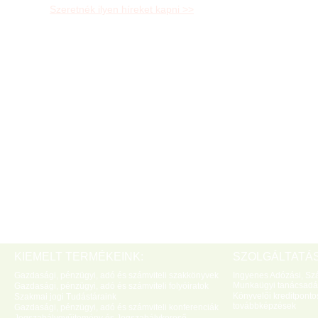
Szeretnék ilyen híreket kapni >>
KIEMELT TERMÉKEINK:
SZOLGÁLTATÁS
Gazdasági, pénzügyi, adó és számviteli szakkönyvek
Ingyenes Adózási, Szá
Munkaügyi tanácsadá
Gazdasági, pénzügyi, adó és számviteli folyóiratok
Könyvelői kreditponto
Szakmai jogi Tudástáraink
továbbképzések
Gazdasági, pénzügyi, adó és számviteli konferenciák