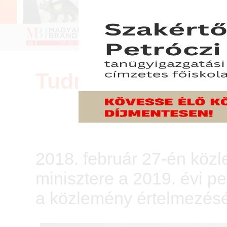
Tudnivalók a 2019
2018. február 27-én köz
minisztere a 2019. évi 
a közlemény értelmezésé