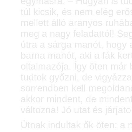
egymásra: – Hogyan is tud
túl kicsik, és nem elég er
mellett álló aranyos ruháb
meg a nagy feladattól! Se
útra a sárga manót, hogy a
barna manót, aki a fák kert
oltalmazója. Így öten már 
tudtok győzni, de vigyázza
sorrendben kell megoldano
akkor mindent, de mindent
változna! Jó utat és járjat
Útnak indultak ők öten: a