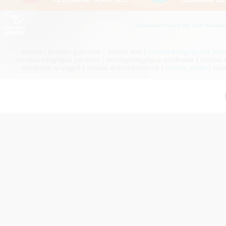
Menedzser Praxis Kft. 1139 Budapest
óvoda | óvodás gyermek | óvodai élet |
óvodapedagógusok honl
óvodapedagógus portfólió | óvodapedagógus ponthatár | óvodai inf
letölthető anyagok | óvodai dokumentumok |
óvodai portál
| óvo