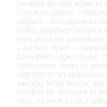
barátait! Az nem lehet! Ki k
Ébredj és segíts! – kiabál
zargat? – Én vagyok az Ho
hiába gyűjtöttem össze a t
mert nincs víz a patakban
– Az nem lehet! – válaszol
csendben! – Igazad van. 
Nem tudom, hogy mi lehet 
segíthet! A fa koronájában
van egy féltett kincse, e
mindent lát. Menjünk el h
meg, mi lehet az oka anna