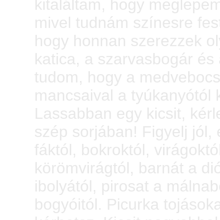
kitaláltam, hogy meglepe
mivel tudnám színesre fes
hogy honnan szerezzek oly
katica, a szarvasbogár és 
tudom, hogy a medvebocsn
mancsaival a tyúkanyótól k
Lassabban egy kicsit, kérl
szép sorjában! Figyelj jól,
fáktól, bokroktól, virágoktó
körömvirágtól, barnát a dióf
ibolyától, pirosat a málna
bogyóitól. Picurka tojásoka