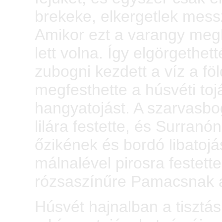
brekeke, elkergetlek messz
Amikor ezt a varangy megha
lett volna. Így elgörgethe
zubogni kezdett a víz a föl
megfesthette a húsvéti toj
hangyatojást. A szarvasbo
lilára festette, és Surranó
őzikének és bordó libatojás
málnalével pirosra festett
rózsaszínűre Pamacsnak a
Húsvét hajnalban a tisztás