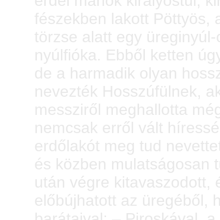
erdei manók királyostul, ki
fészekben lakott Pöttyös, 
törzse alatt egy üreginyúl
nyúlfióka. Ebből ketten úg
de a harmadik olyan hosszú
nevezték Hosszúfülnek, aki
messziről meghallotta még
nemcsak erről vált híress
erdőlakót meg tud nevettet
és közben mulatságosan tu
után végre kitavaszodott,
előbújhatott az üregéből, 
barátaival: – Piroskával, a