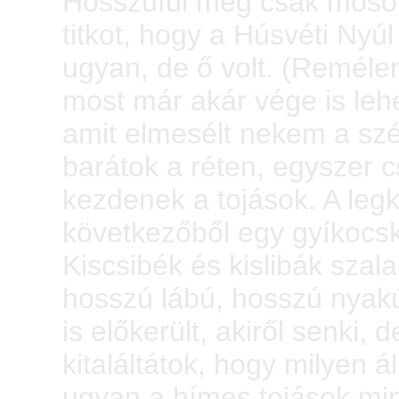
Hosszúfül meg csak mosol
titkot, hogy a Húsvéti Nyú
ugyan, de ő volt. (Remélem, 
most már akár vége is le
amit elmesélt nekem a szél
barátok a réten, egyszer c
kezdenek a tojások. A leg
következőből egy gyíkocska
Kiscsibék és kislibák szal
hosszú lábú, hosszú nyak
is előkerült, akiről senki, 
kitaláltátok, hogy milyen á
ugyan a hímes tojások mind