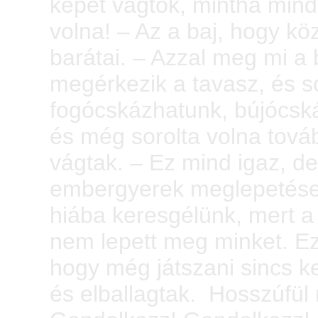
képet vágtok, mintha mind
volna! – Az a baj, hogy kö
barátai. – Azzal meg mi a b
megérkezik a tavasz, és so
fogócskázhatunk, bújócsk
és még sorolta volna tová
vágtak. – Ez mind igaz, d
embergyerek meglepetéseke
hiába keresgélünk, mert 
nem lepett meg minket. E
hogy még játszani sincs ke
és elballagtak. Hosszúfül