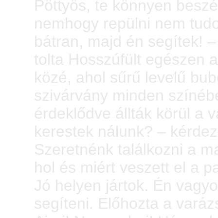
Pöttyös, te könnyen beszél
nemhogy repülni nem tudo
bátran, majd én segítek! – 
tolta Hosszúfült egészen a
közé, ahol sűrű levelű bu
szivárvány minden színébe
érdeklődve állták körül a v
kerestek nálunk? – kérdez
Szeretnénk találkozni a m
hol és miért veszett el a p
Jó helyen jártok. Én vagyo
segíteni. Előhozta a varáz