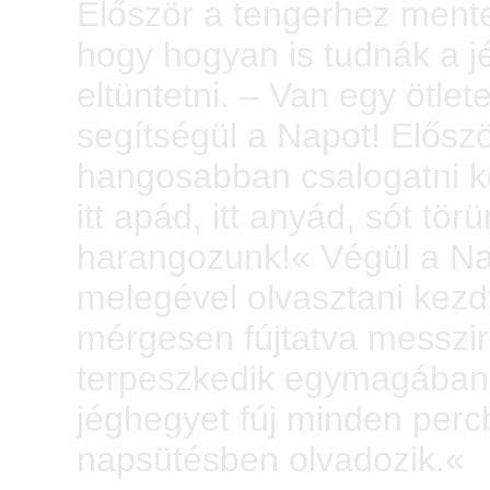
Először a tengerhez mente
hogy hogyan is tudnák a jé
eltüntetni. – Van egy ötle
segítségül a Napot! Elősz
hangosabban csalogatni k
itt apád, itt anyád, sót tör
harangozunk!« Végül a Nap 
melegével olvasztani kezdt
mérgesen fújtatva messzir
terpeszkedik egymagában
jéghegyet fúj minden perc
napsütésben olvadozik.«