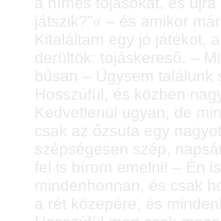
a hímes tojásokat, és újra 
játszik?”« – és amikor már 
Kitaláltam egy jó játékot, 
derültök: tojáskereső. – M
búsan – Úgysem találunk s
Hosszúfül, és közben nagy
Kedvetlenül ugyan, de mind
csak az őzsuta egy nagyot 
szépségesen szép, napsárg
fel is bírom emelni! – Én i
mindenhonnan, és csak hor
a rét közepére, és minden