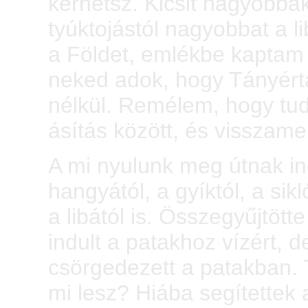
kérhetsz. Kicsit nagyobbaka
tyúktojástól nagyobbat a l
a Földet, emlékbe kaptam 
neked adok, hogy Tányért
nélkül. Remélem, hogy tud
ásítás között, és visszame
A mi nyulunk meg útnak indu
hangyától, a gyíktól, a sikl
a libától is. Összegyűjtöt
indult a patakhoz vízért, d
csörgedezett a patakban. 
mi lesz? Hiába segítettek