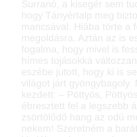
Surranó, a kisegér sem tud
hogy Tányértalp meg bizt
mancsával. Hiába törte a fe
megoldásra. Aztán az is es
fogalma, hogy mivel is fes
hímes tojásokká változzan
eszébe jutott, hogy ki is s
világot járt gyöngybagoly.
kezdett: – Pöttyös, Pöttyös
ébresztett fel a legszebb 
zsörtölődő hang az odú mél
nekem! Szeretném a baráta