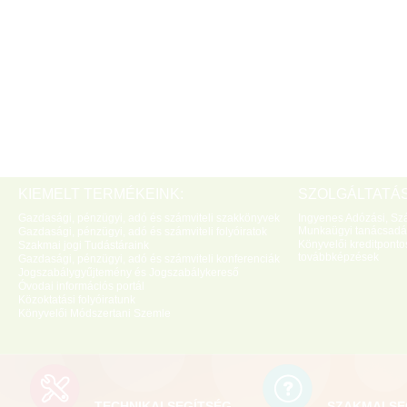
KIEMELT TERMÉKEINK:
SZOLGÁLTATÁS
Gazdasági, pénzügyi, adó és számviteli szakkönyvek
Ingyenes Adózási, Szá
Munkaügyi tanácsadá
Gazdasági, pénzügyi, adó és számviteli folyóiratok
Könyvelői kreditponto
Szakmai jogi Tudástáraink
továbbképzések
Gazdasági, pénzügyi, adó és számviteli konferenciák
Jogszabálygyűjtemény és Jogszabálykereső
Óvodai információs portál
Közoktatási folyóiratunk
Könyvelői Módszertani Szemle
TECHNIKAI SEGÍTSÉG
SZAKMAI SE