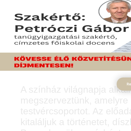
Húsvéti mese
Re
A színház világnapja alkal
megszerveztünk, amelyre 
testvércsoportot. Az előad
kitaláljuk a történetet, dís