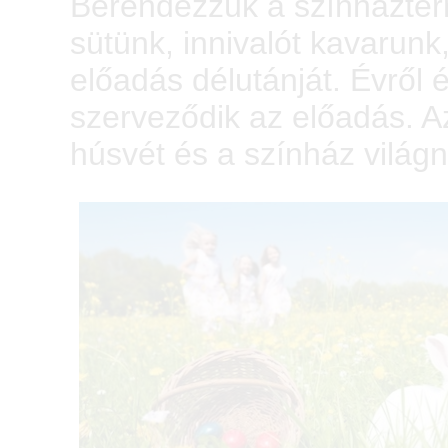
Berendezzük a színházter
sütünk, innivalót kavarunk
előadás délutánját. Évről
szerveződik az előadás. Az
húsvét és a színház világ