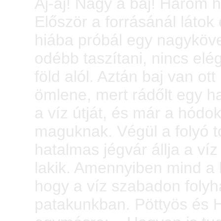
Aj-aj! Nagy a baj! Három h
Először a forrásánál látok 
hiába próbál egy nagyköve
odébb taszítani, nincs elég
föld alól. Aztán baj van ott
ömlene, mert rádőlt egy ha
a víz útját, és már a hódok
maguknak. Végül a folyó t
hatalmas jégvár állja a ví
lakik. Amennyiben mind a 
hogy a víz szabadon folyh
patakunkban. Pöttyös és 