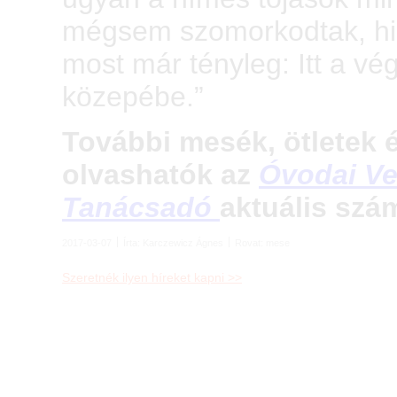
mégsem szomorkodtak, hisz
most már tényleg: Itt a vég
közepébe.”
További mesék, ötletek
olvashatók az
Óvodai Ve
Tanácsadó
aktuális szá
2017-03-07
Írta:
Karczewicz Ágnes
Rovat:
mese
Szeretnék ilyen híreket kapni >>