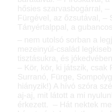
hősies szarvasbogárral, – 
Fürgével, az őzsutával, – 
Tányértalppal, a gubanco
– nem utolsó sorban a leg
mezeinyúl-család legkisebb
tisztásukra, és jókedvében
– Kör, kör, ki játszik, csak
Surranó, Fürge, Sompolyg
hiányzik!) A hívó szóra szé
aj-aj, mit látott a mi nyul
érkezett. – Hát nektek m