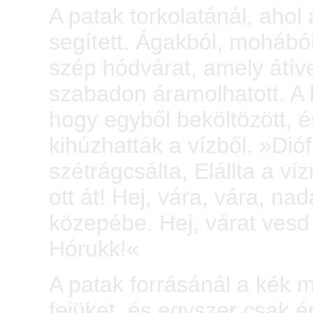
A patak torkolatánál, ahol
segített. Ágakból, mohából
szép hódvárat, amely átível
szabadon áramolhatott. A
hogy egyből beköltözött, é
kihúzhatták a vízből. »Dió
szétrágcsálta, Elállta a ví
ott át! Hej, vára, vára, na
közepébe. Hej, várat vesd k
Hórukk!«
A patak forrásánál a kék 
fejüket, és egyszer csak é