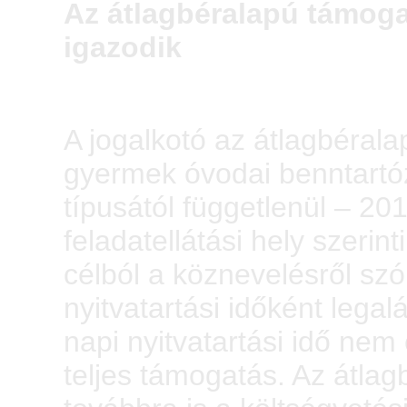
Az átlagbéralapú támoga
igazodik
A jogalkotó az átlagbéral
gyermek óvodai benntartóz
típusától függetlenül – 20
feladatellátási hely szerint
célból a köznevelésről sz
nyitvatartási időként lega
napi nyitvatartási idő nem 
teljes támogatás. Az átla