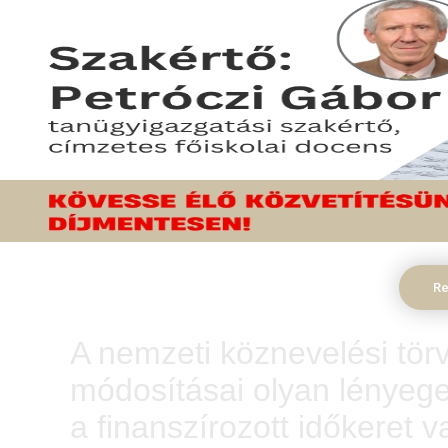
A nyári törvénymód
előírásai
Re
A nemzeti köznevelési tör
módosításai olyan lényeges
a finanszírozott időkeret