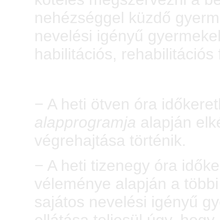
nehézséggel küzdő gyermek
nevelési igényű gyermeke
habilitációs, rehabilitációs
− A heti ötven óra időker
alapprogramja
alapján elk
végrehajtása történik.
− A heti tizenegy óra idők
véleménye alapján a többi
sajátos nevelési igényű g