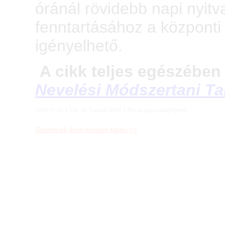
óránál rövidebb napi nyitv
fenntartásához a központ
igényelhető.
A cikk teljes egészében
Nevelési Módszertani 
2016-07-22
Írta:
Dr. Farkas Ildikó
Rovat:
jogszabályfigyelő
Szeretnék ilyen híreket kapni >>