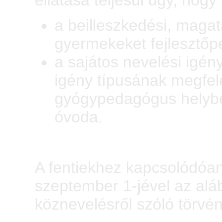
ellátása teljesül úgy, hogy
a beilleszkedési, maga
gyermekeket fejlesztő
a sajátos nevelési igén
igény típusának megfel
gyógypedagógus helyben 
óvoda.
A fentiekhez kapcsolódóa
szeptember 1-jével az aláb
köznevelésről szóló törvén