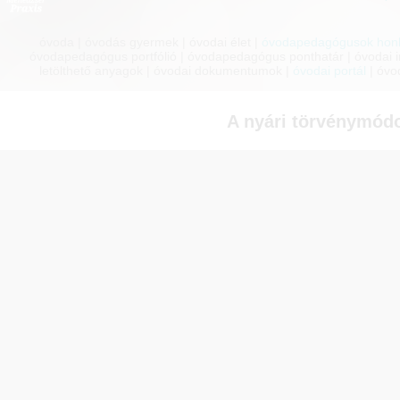
óvoda | óvodás gyermek | óvodai élet |
óvodapedagógusok honl
óvodapedagógus portfólió | óvodapedagógus ponthatár | óvodai inf
letölthető anyagok | óvodai dokumentumok |
óvodai portál
| óvo
A nyári törvénymódo