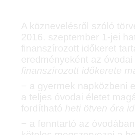
A köznevelésről szóló tör
2016. szeptember 1-jei hat
finanszírozott időkeret tar
eredményeként az óvodai
finanszírozott időkerete m
− a gyermek napközbeni el
a teljes óvodai életet mag
fordítható
heti ötven óra i
− a fenntartó az óvodába
köteles megszervezni a bei