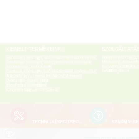
KIEMELT TERMÉKEINK:
SZOLGÁLTATÁS
Gazdasági, pénzügyi, adó és számviteli szakkönyvek
Ingyenes Adózási, Szá
Munkaügyi tanácsadá
Gazdasági, pénzügyi, adó és számviteli folyóiratok
Könyvelői kreditponto
Szakmai jogi Tudástáraink
továbbképzések
Gazdasági, pénzügyi, adó és számviteli konferenciák
Jogszabálygyűjtemény és Jogszabálykereső
Óvodai információs portál
Közoktatási folyóiratunk
Könyvelői Módszertani Szemle
TECHNIKAI SEGÍTSÉG
SZAKMAI SE
Menedzser Praxis Kft. 1139 Budapest