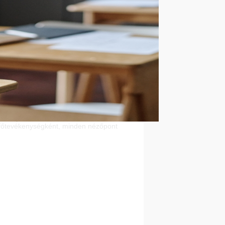
ő irányzatai eltérő neveket adnak
 főtevékenységként, minden nézőpont