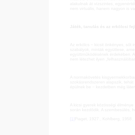
alakulnak át vízszintes, egyenért
nem virtuális, hanem nagyon is v
Játék, tanulás és az erkölcsi fe
Az erkölcs − kicsit önkényes, sőt
szabályok, minták együttese, ame
együttműködésének érdekében. Ada
nem létezhet ilyen „felhasználóbar
A normakövetés kisgyermekkorban m
szokásrendszeren alapszik, tehát 
épülnek be − kezdetben még láten
A kicsi gyerek közösségi élménye −
során kezdődik. A szembesülés, ho
[1]
Piaget, 1927., Kohlberg, 1958.