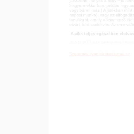
játsszunk, melyek a fiktív − ki ne
kisgyermekkorban: például egy aut
vagy bármi más.) A játékban mint
naposi munka), vagy az elfogadást
tanulásról, amely a következő éle
elvárt, kért cselekvés. Az erre val
A cikk teljes egészében elolva
2015-11-20
Írta:
Dr. Bakonyi Anna
Rovat
Szeretnék ilyen híreket kapni >>