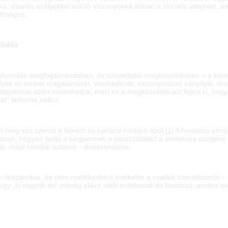
ékű, azonos esélyekkel induló viszonyokká abban a virtuális világban, 
alóságos.
jlődés
 informális megfogalmazásban, de szintetizáló megközelítésben − a követ
lyek az ember magatartását, viselkedését, viszonyulásait irányítják, 
ptívnak azért nevezhetjük, mert ez a megközelítés azt fejezi ki, hogy
át” létforma nélkül.
ég szó szerint a felnőtti és kortársi mintára épül.
[1]
A hivatalos elmé
azon, hogyan tudja a kisgyermek a tapasztalatait a cselekvés szintjér
s, majd később tudatos − értékrendjébe.
 leszámítva, de nem mellékesként értékelve a családi szocializációt − 
gy „ki vagyok én” mindig akkor válik érdekessé és fontossá, amikor me