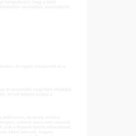
gé hangsúlyozni, hogy a kettő
rtelmetlen beolvadást, asszimilációt,
másokért. Az egyéni bánásmód és a
az érvényesülés megoldási stratégiái.
i, fel kell fedezni azokat a
 játék során, és amely erkölcsi
 tengere, sokszor észre sem vesszük,
 csak a lépések közötti választással,
unk, kikkel játszunk, hogyan