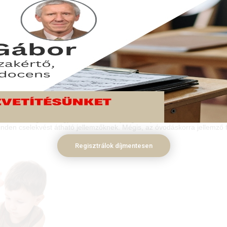
yok!
 kiemelt, leginkább gyakorolt tevékenység. A fejlődéslélektan különböz
nden cselekvést átható jellemzőknek. Mégis, az óvodáskorra jellemző
Regisztrálok díjmentesen