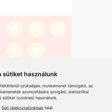
 sütiket használunk
Próbálja ki 15 napig díjmentesen az OviAdmint
feltétlenül szükséges, munkamenet támogató, az
kamenetek azonosítására szolgáló, statisztikai
Legfrissebb híreink az óvodapedagógia területén
Kapcsolat
Impresszum
ÁSZF
ú sütiket (cookies) használunk.
ÖNNEK AJÁNLJUK:
| óvodapedagógus munkaköri leírása |
a
Süti tájékoztatónkban
talál.
óvodai magazin
| óvodai adminisztráció |