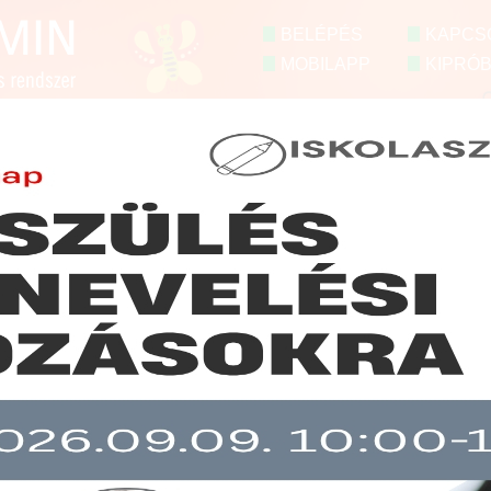
BELÉPÉS
KAPCS
MOBILAPP
KIPRÓ
ZETŐKNEK
ÓVÓNŐKNEK
SZÜLŐKNEK