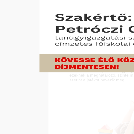
Játszom, tehát vag
Minden életkorra jellemző egy-egy
ezeknek a meghatározó, szinte mi
szerint a játékot nevezik meg.