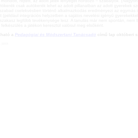
m mondott, rejtett, az adott játék lényegét hordozó − szabályok. (Nagyo
ókerék csak autókerék lehet az adott pillanatban az adott gyerekek sz
 szabad cselekvésben történő alkalmazkodás eredményezi az egymás ir
 (például integrációs helyzetben a sajátos nevelési igényű gyerekekkel
tszakasz legfőbb tevékenysége lesz. A tanulás már nem spontán, nem bel
ó felkészülés a játékon keresztül valósul meg elsőként.
sható a
Pedagógiai és Módszertani Tanácsadó
című lap októberi 
:
játék