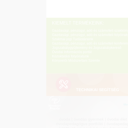
KIEMELT TERMÉKEINK:
Gazdasági, pénzügyi, adó és számviteli szakkön
Gazdasági, pénzügyi, adó és számviteli folyóirat
Szakmai jogi Tudástáraink
Gazdasági, pénzügyi, adó és számviteli konferen
Jogszabálygyűjtemény és Jogszabálykereső
Óvodai információs portál
Közoktatási folyóiratunk
Könyvelői Módszertani Szemle
TECHNIKAI SEGÍTSÉG
Men
óvoda | óvodás gyermek | óvodai élet
óvodapedagógus portfólió | óvodapedagóg