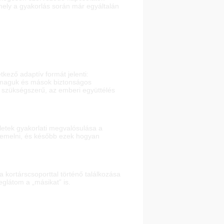
amely a gyakorlás során már egyáltalán
kező adaptív formát jelenti:
önmaguk és mások biztonságos
 szükségszerű, az emberi együttélés
letek gyakorlati megvalósulása a
e emelni, és később ezek hogyan
a kortárscsoporttal történő találkozása
glátom a „másikat” is.