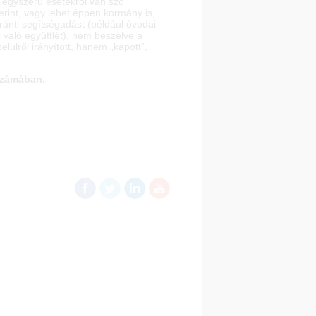
n egyszerű esetekről van szó
erint, vagy lehet éppen kormány is,
ánti segítségadást (például óvodai
 való együttlét), nem beszélve a
ülről irányított, hanem „kapott”,
számában.