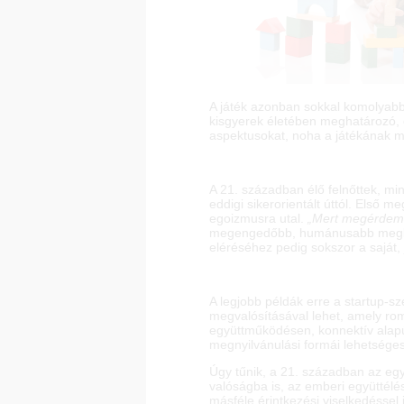
A játék azonban sokkal komolyabb 
kisgyerek életében meghatározó, és
aspektusokat, noha a játékának mo
A 21. században élő felnőttek, min
eddigi sikerorientált úttól. Első m
egoizmusra utal.
„Mert megérdeml
megengedőbb, humánusabb megköze
eléréséhez pedig sokszor a saját, 
A legjobb példák erre a startup-s
megvalósításával lehet, amely ro
együttműködésen, konnektív alapú
megnyilvánulási formái lehetsége
Úgy tűnik, a 21. században az egy
valóságba is, az emberi együttélés
másféle érintkezési viselkedéssel 