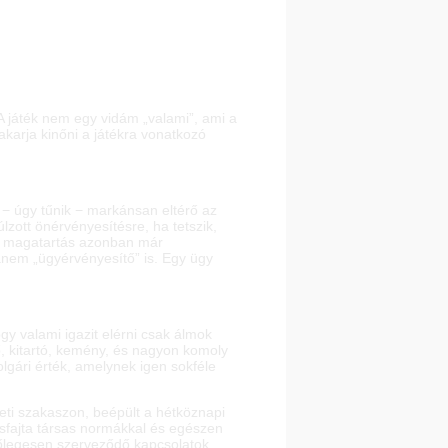
A játék nem egy vidám „valami”, ami a
akarja kinőni a játékra vonatkozó
n − úgy tűnik − markánsan eltérő az
úlzott önérvényesítésre, ha tetszik,
őtt magatartás azonban már
em „ügyérvényesítő” is. Egy ügy
gy valami igazit elérni csak álmok
, kitartó, kemény, és nagyon komoly
gári érték, amelynek igen sokféle
eti szakaszon, beépült a hétköznapi
másfajta társas normákkal és egészen
üggőlegesen szerveződő kapcsolatok