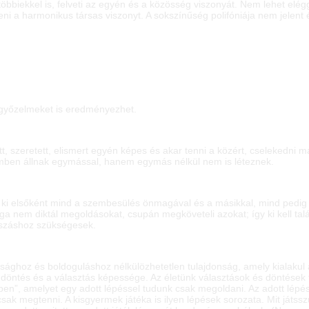
többiekkel is, felveti az egyén és a közösség viszonyát. Nem lehet elég
i a harmonikus társas viszonyt. A sokszínűség polifóniája nem jelent é
 győzelmeket is eredményezhet.
szeretett, elismert egyén képes és akar tenni a közért, cselekedni 
mben állnak egymással, hanem egymás nélkül nem is léteznek.
l ki elsőként mind a szembesülés önmagával és a másikkal, mind pedig 
a nem diktál megoldásokat, csupán megköveteli azokat; így ki kell találn
tszáshoz szükségesek.
ághoz és boldoguláshoz nélkülözhetetlen tulajdonság, amely kialakul a
a döntés és a választás képessége. Az életünk választások és döntések
n”, amelyet egy adott lépéssel tudunk csak megoldani. Az adott lépést
sak megtenni. A kisgyermek játéka is ilyen lépések sorozata. Mit játssz