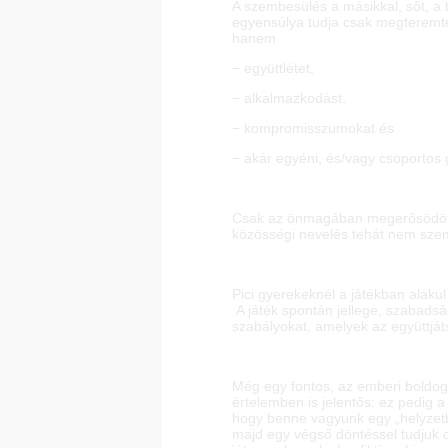
A szembesülés a másikkal, sőt, a 
egyensúlya tudja csak megteremten
hanem
− együttlétet,
− alkalmazkodást,
− kompromisszumokat és
− akár egyéni, és/vagy csoportos
Csak az önmagában megerősödött, 
közösségi nevelés tehát nem sze
Pici gyerekeknél a játékban alaku
A játék spontán jellege, szabadság
szabályokat, amelyek az együttjá
Még egy fontos, az emberi boldogs
értelemben is jelentős: ez pedig 
hogy benne vagyunk egy „helyzetbe
majd egy végső döntéssel tudjuk c