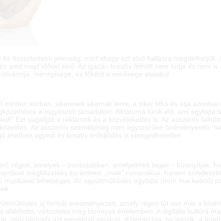
és összetettebb jelenség, mint ahogy azt első hallásra megítélhetjük. 
 amit majd idővel kinő. Az igazán kreatív felnőtt nem tudja és nem is 
tivációja, mennyisége, és főként a minősége átalakul.
t minden korban, sikeresek akarnak lenni, a siker titka és útja azonba
egközelítésre a fogyasztói társadalom diktátuma tűnik elő, ami egyfajta t
ed!”
Ezt sugallják a reklámok és a közvélekedés is. Az asszertív feln
lítés. Az asszertív személyiség nem egyszerűen önérvényesítő, han
jó esetben egyedi és kreatív önfejlődés is elengedhetetlen.
zerű cégek, amelyek – pontosabban: amelyeknek tagjai − bizonyítják, ho
mantikus megközelítés korántsem „csak” romantikus, hanem önfejlesztő
 munkával lehetséges. Az együttműködés egyfajta (nem mai keletű) pol
sek.
üttműködés új formát eredményezett, amely régen túl van már a kísérl
t alakította, változtatta meg bizonyos értelemben. A digitális kultúra 
jár, mint bármely azt megelőző variáció. A hierarchia, ha tetszik, a f