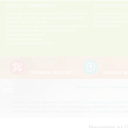
KIEMELT TERMÉKEINK:
SZOLGÁLTATÁS
Gazdasági, pénzügyi, adó és számviteli szakkönyvek
Ingyenes Adózási, Szá
Munkaügyi tanácsadá
Gazdasági, pénzügyi, adó és számviteli folyóiratok
Könyvelői kreditponto
Szakmai jogi Tudástáraink
továbbképzések
Gazdasági, pénzügyi, adó és számviteli konferenciák
Jogszabálygyűjtemény és Jogszabálykereső
Óvodai információs portál
Közoktatási folyóiratunk
Könyvelői Módszertani Szemle
TECHNIKAI SEGÍTSÉG
SZAKMAI SE
Menedzser Praxis Kft. 1139 Budapest
óvoda | óvodás gyermek | óvodai élet |
óvodapedagógusok honl
óvodapedagógus portfólió | óvodapedagógus ponthatár | óvodai inf
letölthető anyagok | óvodai dokumentumok |
óvodai portál
| óvo
Megjelent az 