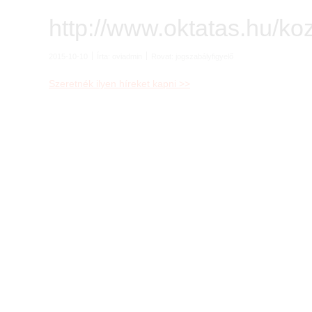
http://www.oktatas.hu/ko
2015-10-10
Írta:
oviadmin
Rovat:
jogszabályfigyelő
Szeretnék ilyen híreket kapni >>