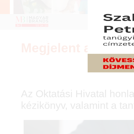
Megjelent az Útmu
Az Oktatási Hivatal honla
kézikönyv, valamint a tan